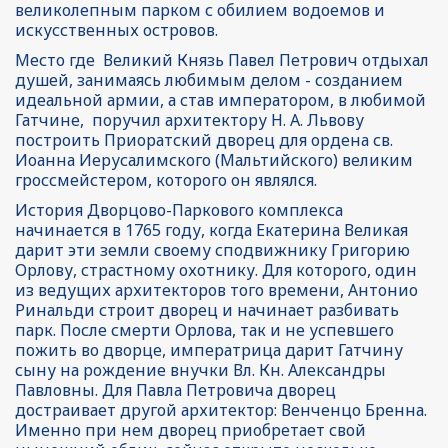
великолепным парком с обилием водоемов и 
искусственных островов.
Место где  Великий Князь Павел Петрович отдыхал 
душей, занимаясь любимым делом - созданием 
идеальной армии, а став императором, в любимой 
Гатчине,  поручил архитектору Н. А. Львову 
построить Приоратский дворец для ордена св. 
Иоанна Иерусалимского (Мальтийского) великим 
гроссмейстером, которого он являлся. 
История Дворцово-Паркового комплекса 
начинается в 1765 году, когда Екатерина Великая 
дарит эти земли своему сподвижнику Григорию 
Орлову, страстному охотнику. Для которого, один 
из ведущих архитекторов того времени, Антонио 
Ринальди строит дворец и начинает разбивать 
парк. После смерти Орлова, так и не успевшего 
пожить во дворце, императрица дарит Гатчину 
сыну на рождение внучки Вл. Кн. Александры 
Павловны. Для Павла Петровича дворец 
достраивает другой архитектор: Венченцо Бренна. 
Именно при нем дворец приобретает свой 